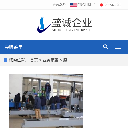
语言选择：
∷
导航菜单
Toggl
navig
您的位置：
首页
>
业务范围
>
原